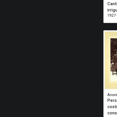
Cant
irrig
1927 
Anon
Pers
cost
cons