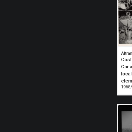
Altran
Cost
Canal
loca
elem
1968/