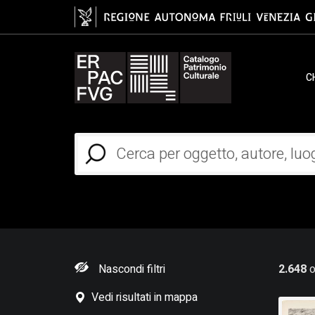
C
Nascondi filtri
2.648
o
Vedi risultati in mappa