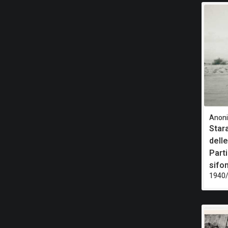
Anon
Star
delle
Parti
sifon
1940/