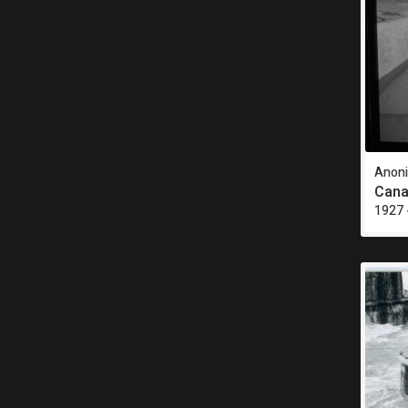
Anon
Canal
1927 