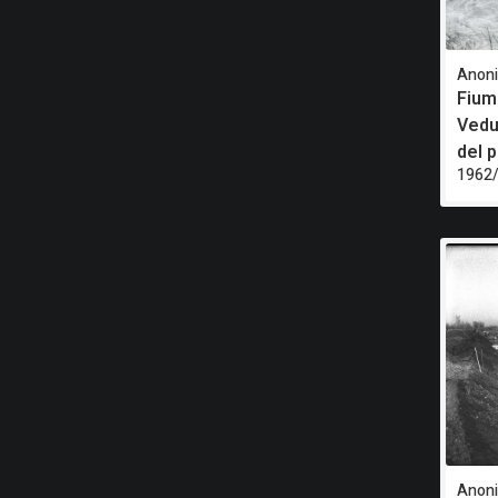
Anon
Fium
Vedut
del 
1962/
Anon