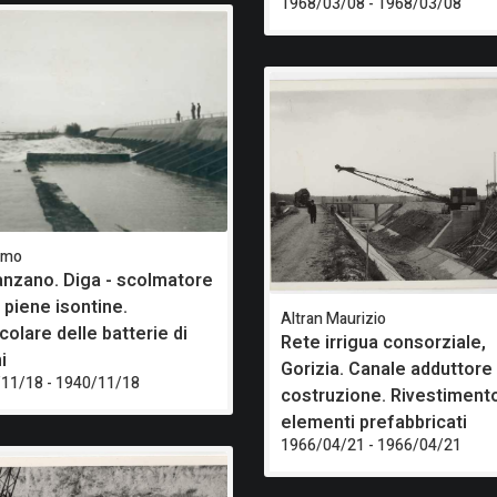
1968/03/08 - 1968/03/08
imo
anzano. Diga - scolmatore
 piene isontine.
Altran Maurizio
colare delle batterie di
Rete irrigua consorziale,
i
Gorizia. Canale adduttore 
11/18 - 1940/11/18
costruzione. Rivestiment
elementi prefabbricati
1966/04/21 - 1966/04/21