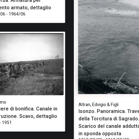
ersa. Armatura per
nto armato, dettaglio
06 - 1964/06
imo
Altran, Edvigio & Figli
ere di bonifica. Canale in
Isonzo. Panoramica. Trav
ruzione. Scavo, dettaglio
della Torcitura di Sagrado
- 1951
Scarico del canale addutt
in sponda opposta