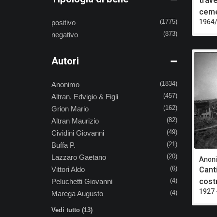
trav
ceme
1964/
positivo
(1775)
negativo
(873)
Autori
Anonimo
(1834)
Altran, Edvigio & Figli
(457)
Grion Mario
(162)
Altran Maurizio
(82)
Cividini Giovanni
(49)
Buffa P.
(21)
Lazzaro Gaetano
(20)
Anon
Canti
Vittori Aldo
(6)
cost
Peluchetti Giovanni
(4)
1927 
Marega Augusto
(4)
Vedi tutto (13)