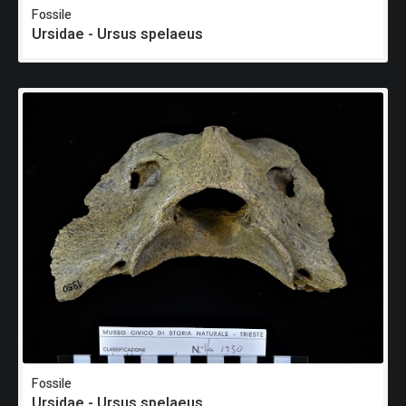
Fossile
Ursidae - Ursus spelaeus
Fossile
Ursidae - Ursus spelaeus