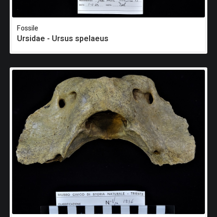
Fossile
Ursidae - Ursus spelaeus