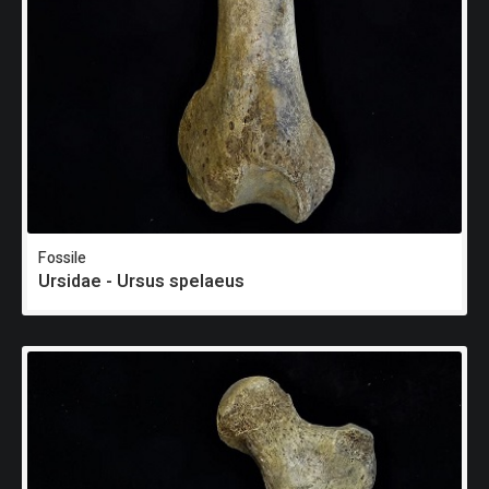
Fossile
Ursidae - Ursus spelaeus