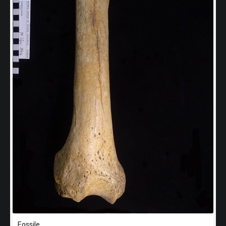
Fossile