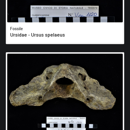
Fossile
Ursidae - Ursus spelaeus