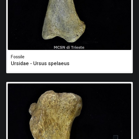
Fossile
Ursidae - Ursus spelaeus