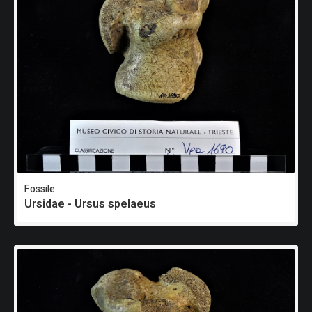
Fossile
Ursidae - Ursus spelaeus