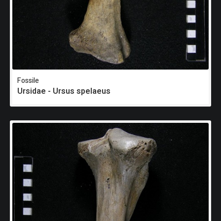
Fossile
Ursidae - Ursus spelaeus