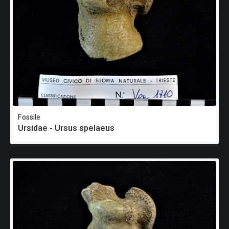
Fossile
Ursidae - Ursus spelaeus