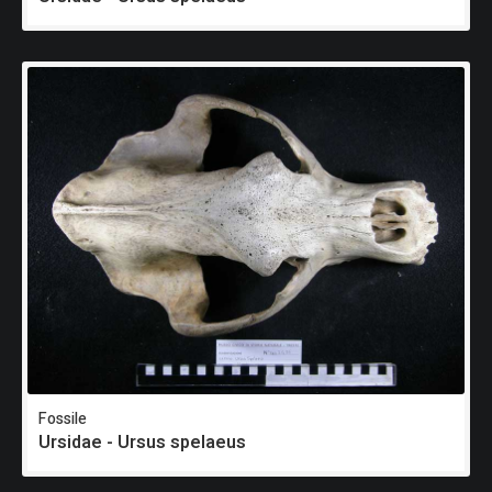
Fossile
Ursidae - Ursus spelaeus