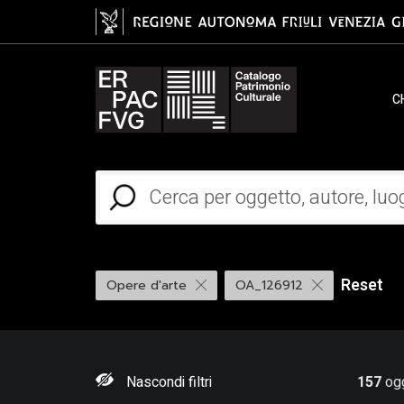
C
Reset
Opere d'arte
OA_126912
Nascondi filtri
157
ogg