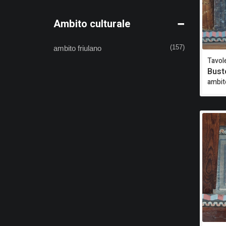
Ambito culturale
ambito friulano
(157)
Tavole
Bust
ambit