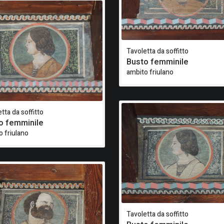
Tavoletta da soffitto
Busto femminile
ambito friulano
tta da soffitto
o femminile
o friulano
Tavoletta da soffitto