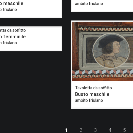
o maschile
ambito friulano
o friulano
tta da soffitto
o femminile
o friulano
Tavoletta da soffitto
Busto maschile
ambito friulano
1
2
3
4
5