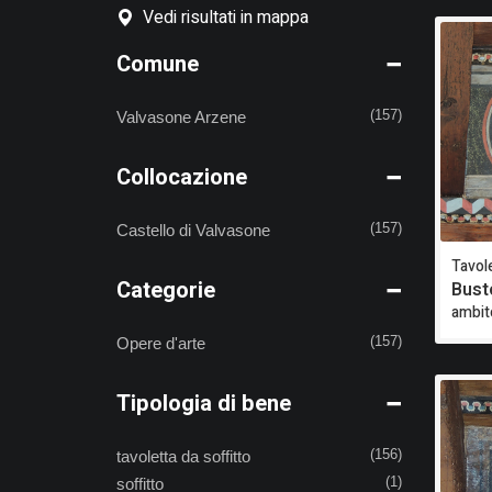
Vedi risultati in mappa
Comune
Valvasone Arzene
(157)
Collocazione
Castello di Valvasone
(157)
Tavole
Categorie
Bust
ambit
Opere d'arte
(157)
Tipologia di bene
tavoletta da soffitto
(156)
soffitto
(1)