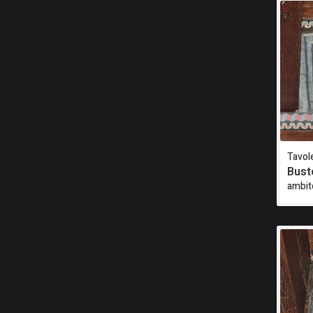
Tavole
Bust
ambit