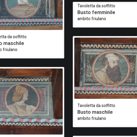
Tavoletta da soffitto
Busto femminile
ambito friulano
tta da soffitto
o maschile
o friulano
Tavoletta da soffitto
Busto maschile
ambito friulano