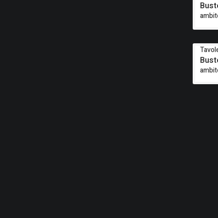
Bust
ambit
Tavole
Bust
ambit