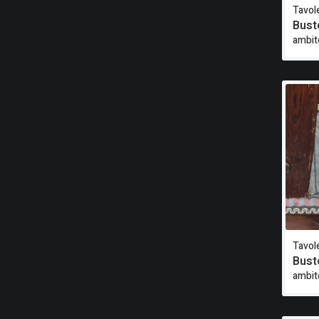
Tavole
Bust
ambit
Tavole
Bust
ambit