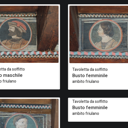
tta da soffitto
Tavoletta da soffitto
o maschile
Busto femminile
o friulano
ambito friulano
Tavoletta da soffitto
Busto femminile
ambito friulano