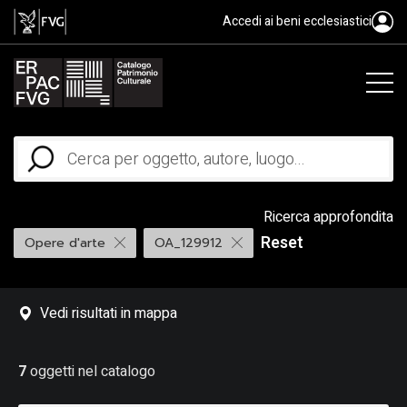
Accedi ai beni ecclesiastici
Ricerca approfondita
Reset
Opere d'arte
OA_129912
Vedi risultati in mappa
7
oggetti nel catalogo