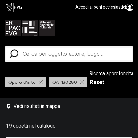
Accedi ai beni ecclesiastici
Ricerca approfondita
Reset
Opere d'arte
OA_130280
Vedi risultati in mappa
19
oggetti nel catalogo