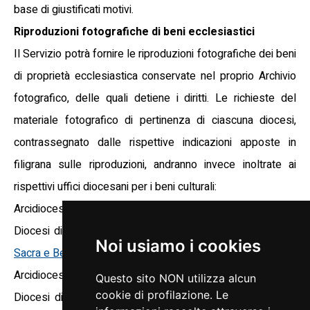
base di giustificati motivi.
Riproduzioni fotografiche di beni ecclesiastici
Il Servizio potrà fornire le riproduzioni fotografiche dei beni
di proprietà ecclesiastica conservate nel proprio Archivio
fotografico, delle quali detiene i diritti. Le richieste del
materiale fotografico di pertinenza di ciascuna diocesi,
contrassegnato dalle rispettive indicazioni apposte in
filigrana sulle riproduzioni, andranno invece inoltrate ai
rispettivi uffici diocesani per i beni culturali:
Arcidiocesi di Udine –
Ufficio Beni Culturali
Diocesi di Concordia Pordenone –
Ufficio Diocesano Arte
Noi usiamo i cookies
Sacra e Beni Culturali
Arcidiocesi di Gorizia –
Ufficio Arte Sacra
Questo sito NON utilizza alcun
cookie di profilazione. Le
Diocesi di Vittorio Veneto –
Ufficio Diocesano per l’Arte