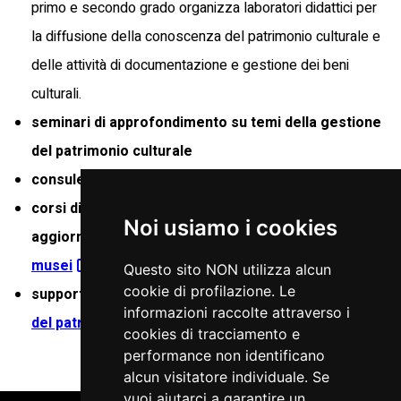
primo e secondo grado organizza laboratori didattici per
la diffusione della conoscenza del patrimonio culturale e
delle attività di documentazione e gestione dei beni
culturali.
seminari di approfondimento su temi della gestione
del patrimonio culturale
consulenza per studi e ricerche sui beni culturali
corsi di formazione specialistica e di
Noi usiamo i cookies
aggiornamento professionale per il personale di
musei
e
biblioteche
regionali
Questo sito NON utilizza alcun
cookie di profilazione. Le
supporto alla navigazione nel
Catalogo regionale
informazioni raccolte attraverso i
del patrimonio culturale
cookies di tracciamento e
performance non identificano
alcun visitatore individuale. Se
vuoi aiutarci a garantire un