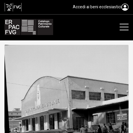
Stazione autocorriere, Trieste
Accedi ai beni ecclesiastici