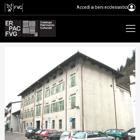
Palazzo Campeis, Tolmezzo
Accedi ai beni ecclesiastici