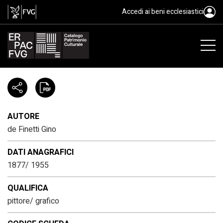
de Finetti Gino, 1877/ 1955
Accedi ai beni ecclesiastici
AUTORE
de Finetti Gino
DATI ANAGRAFICI
1877/ 1955
QUALIFICA
pittore/ grafico