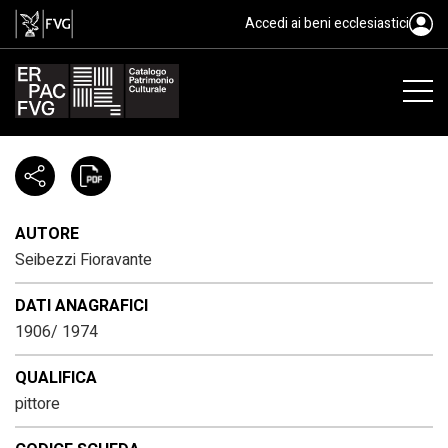
Seibezzi Fioravante, 1906/ 1974
Accedi ai beni ecclesiastici
AUTORE
Seibezzi Fioravante
DATI ANAGRAFICI
1906/ 1974
QUALIFICA
pittore