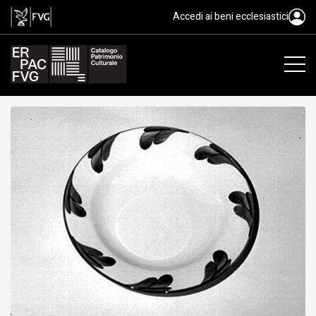
piatto
Accedi ai beni ecclesiastici