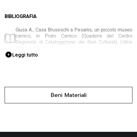
BIBLIOGRAFIA
Giusa A., Casa Bruseschi a Pesariis, un piccolo museo
carnico, in Prato Carnico (Quaderni del Centro
Regionale di Catalogazione dei Beni Culturali), Udine
1994, n. 24, II
Leggi tutto
Prato Carnico Inventario, Prato Carnico. Inventario dei
beni culturali, Passariano di Codroipo (UD) 1994, I-2
Beni Materiali