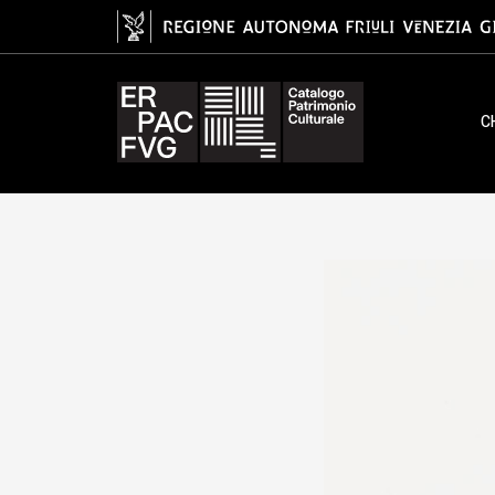
coperchio di tabacchiera, cuvièr
C