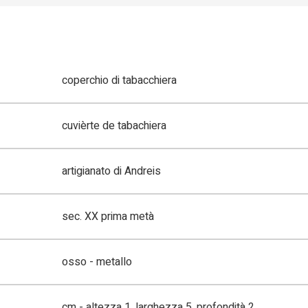
coperchio di tabacchiera
cuvièrte de tabachiera
artigianato di Andreis
sec. XX prima metà
osso - metallo
cm - altezza 1, larghezza 5, profondità 2