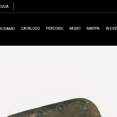
te de tabachiera
CATALOGO
PERCORSI
MUSEI
MAPPA
IN EV
HI SIAMO