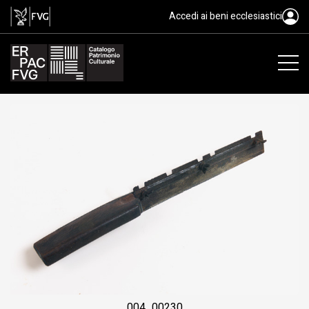
seghetto per osso, segàz
Accedi ai beni ecclesiastici
004_00230