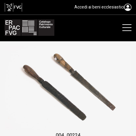
raspa per osso, raspa
Accedi ai beni ecclesiastici
004_00224