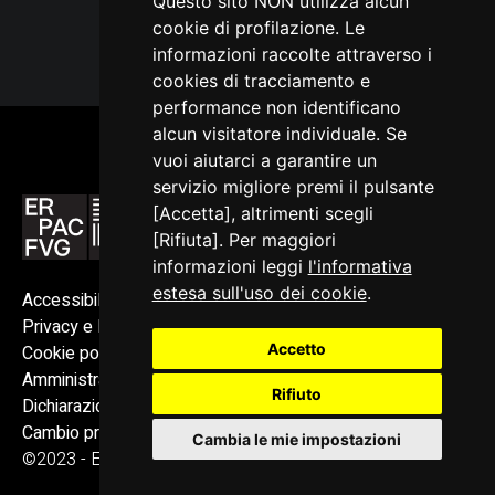
Questo sito NON utilizza alcun
cookie di profilazione. Le
informazioni raccolte attraverso i
cookies di tracciamento e
performance non identificano
alcun visitatore individuale. Se
vuoi aiutarci a garantire un
servizio migliore premi il pulsante
[Accetta], altrimenti scegli
[Rifiuta]. Per maggiori
informazioni leggi
l'informativa
estesa sull'uso dei cookie
.
Accessibilità
Privacy e Note legali
Accetto
Cookie policy
Amministrazione trasparente
Rifiuto
Dichiarazione di accessibilità
Cambio preferenze cookie
Cambia le mie impostazioni
©2023 - ERPAC FVG