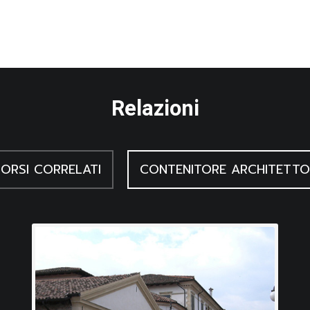
erminologia agricola friulana, Udine 1988, II
vinciale della Vita contadina, Pordenone 1987
 cultura contadina dimenticata, Udine 1983
Relazioni
 contadina della Bassa trevigiana, Treviso 1982
l giogo e delle sue parti in Friuli, in Ce fastu?, 1980, a. 56, n. 1
ORSI CORRELATI
CONTENITORE ARCHITETTO
 contadini. Cultura materiale e artigianato rurale in Italia e nell