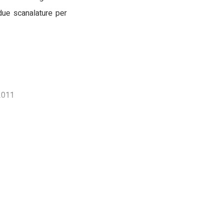
 due scanalature per
 2011
 Veneto, Fiume Veneto