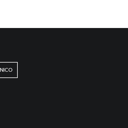
NICO
a Svizzera italiana e