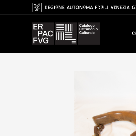
giogo doppio, jôf
C