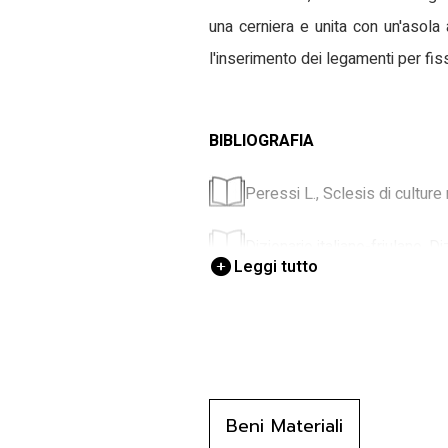
una cerniera e unita con un'asola 
l'inserimento dei legamenti per fiss
BIBLIOGRAFIA
Peressi L., Sclesis di culture 
Dizionario italiano-friulano, D
Leggi tutto
Museo usi, Museo degli usi e 
Ongaro R., Il cjar furlan, in S
Rizzolatti P., L'uomo, la terr
(PN) 1989
Beni Materiali