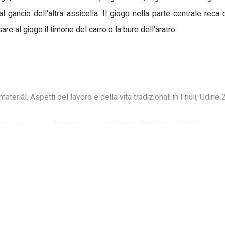
al gancio dell'altra assicella. Il giogo nella parte centrale reca
are al giogo il timone del carro o la bure dell'aratro.
materiâl. Aspetti del lavoro e della vita tradizionali in Friuli, Udine
izionario italiano-friulano di vita contadina, Pordenone 2005
costumi della gente trentina., San Michele all'Adige 2002
ot la Nape, Udine 1992, XLIV, n. 1-2, pp. 87-93
a e gli animali. Cultura contadina e dialetto nel territorio di Fiume