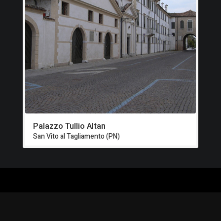
Palazzo Tullio Altan
San Vito al Tagliamento (PN)
ALOGO
CHI SIAMO
RISORSE
CORSI
Contatti
Formazione - Musei
EI