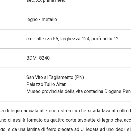
sec. XX prima metà
legno - metallo
cm - altezza 56, larghezza 124, profondità 12
BDM_8240
San Vito al Tagliamento (PN)
Palazzo Tullio Altan
Museo provinciale della vita contadina Diogene Pen
sa di legno arcuata alle due estremità che si adattava al collo d
no di essi è formato da quattro corte tavolette di legno che, acc
iogo, e da una lamina di ferro piegata ad U, legata ad uno degli e