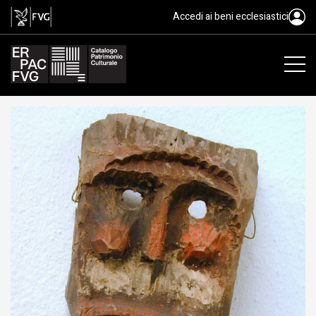
maschera, tomât, figura maschil
Accedi ai beni ecclesiastici