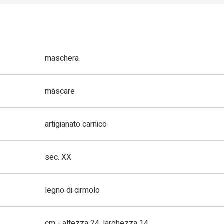
maschera
màscare
artigianato carnico
sec. XX
legno di cirmolo
cm - altezza 24, larghezza 14