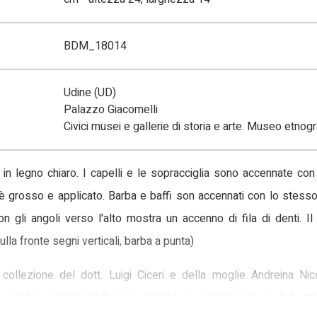
BDM_18014
Udine (UD)
Palazzo Giacomelli
Civici musei e gallerie di storia e arte. Museo etnogra
n legno chiaro. I capelli e le sopracciglia sono accennate con l
 è grosso e applicato. Barba e baffi son accennati con lo stes
on gli angoli verso l'alto mostra un accenno di fila di denti.
ulla fronte segni verticali, barba a punta)
ollezione del dott. Luigi Ciceri e della moglie Andreina Nic
ono stati acquistati dal Comune di Udine con deliberazione di Giu