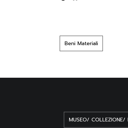
14/12/1971. Reg. n. 645. 9.6.1972
Beni Materiali
MUSEO/ COLLEZIONE/