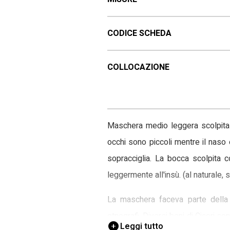
CODICE SCHEDA
COLLOCAZIONE
Maschera medio leggera scolpita i
occhi sono piccoli mentre il naso
sopracciglia. La bocca scolpita c
leggermente all'insù. (al naturale, s
La maschera faceva parte della c
etnografi. Diversi beni di Ciceri s
Leggi tutto