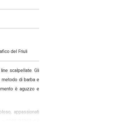
fico del Friuli
ine scalpellate. Gli
so metodo di barba e
 Il mento è aguzzo e
oloso, appassionati
nta n. 2083/32812 del