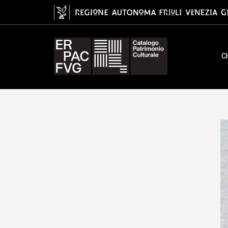
maschera, màscare, figura masch
C