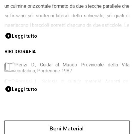
un culmine orizzontale formato da due stecche parallele che
si fissano sui sostegni laterali dello schienale, sui quali si
inseriscono i braccioli sorretti ciascuno da due asticciole. Le
quattro gambe, dotate di traverse di rinforzo anteriormente e
Leggi tutto
posteriormente, si inseriscono su due elementi ricurvi che
BIBLIOGRAFIA
consentono l’oscillazione avanti e indietro; l’assicella che li
unisce anteriormente ha funzione di poggiapiedi.
Penzi D., Guida al Museo Provinciale della Vita
contadina, Pordenone 1987
Peressi L., Sclesis di culture materiâl. Aspetti del
lavoro e della vita tradizionali in Friuli, Udine 2011
Leggi tutto
Beni Materiali