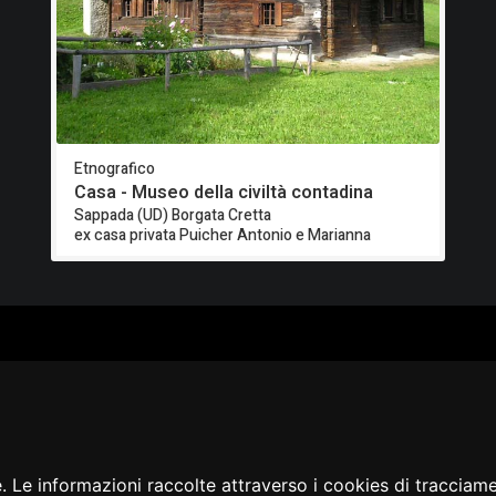
Etnografico
Casa - Museo della civiltà contadina
Sappada (UD) Borgata Cretta
ex casa privata Puicher Antonio e Marianna
ALOGO
CHI SIAMO
RISORSE
CORSI
Contatti
Formazione - Musei
EI
Cosa facciamo
Formazione - Biblioteche
PPA
La nostra storia
Progetti
EVIDENZA
Convegni, seminari, event
BLICAZIONI
e. Le informazioni raccolte attraverso i cookies di tracciam
AMMER