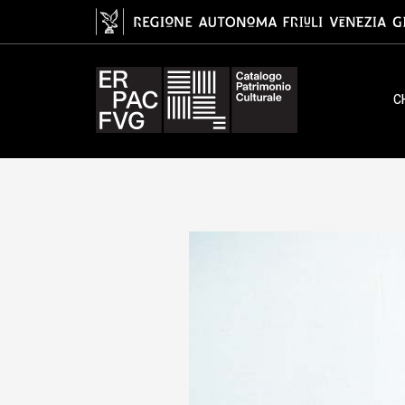
mestolo, rierkelle
C