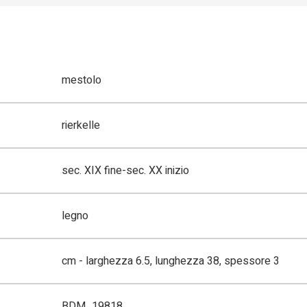
mestolo
rierkelle
sec. XIX fine-sec. XX inizio
legno
cm - larghezza 6.5, lunghezza 38, spessore 3
BDM_19818