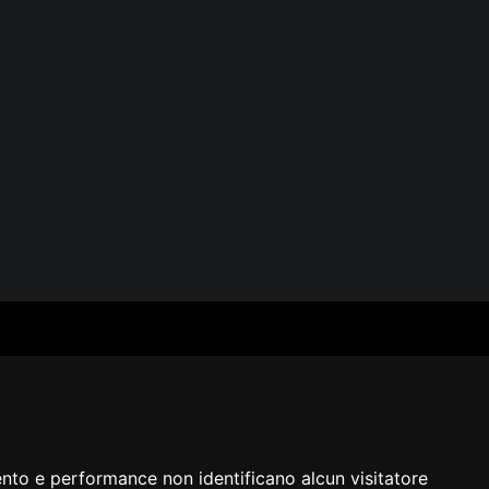
SERVIZI
SEGUICI
Archivio fotografico
Biblioteca
Formazione e consulenza
i
ento e performance non identificano alcun visitatore