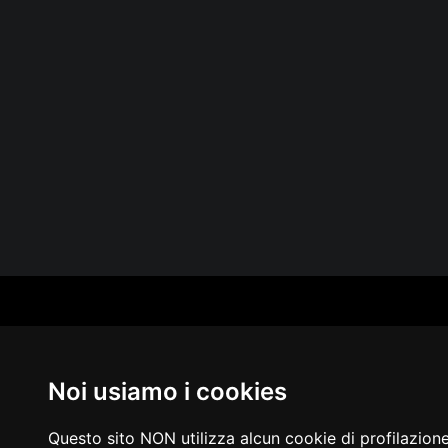
CAT
PER
MUS
Noi usiamo i cookies
MA
IN 
PUB
Questo sito NON utilizza alcun cookie di profilazion