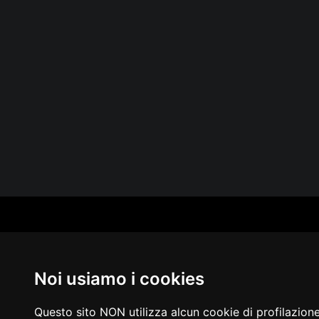
CAT
PER
MUS
Noi usiamo i cookies
MA
IN 
PUB
Questo sito NON utilizza alcun cookie di profilazion