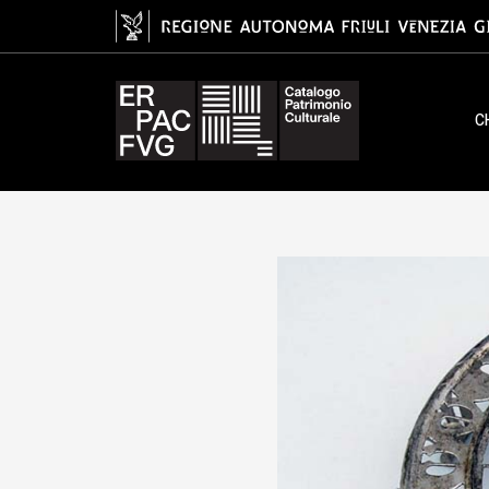
sottopentola, pfònnknècht
C