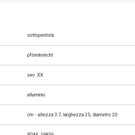
sottopentola
pfònnknècht
sec. XX
alluminio
cm - altezza 3.7, larghezza 25, diametro 20
BDM_19836