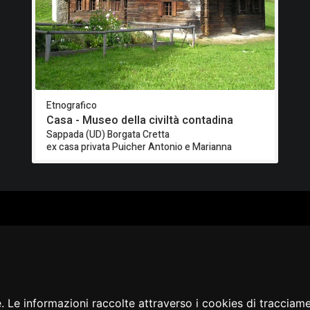
Etnografico
Casa - Museo della civiltà contadina
Sappada (UD) Borgata Cretta
ex casa privata Puicher Antonio e Marianna
ALOGO
CHI SIAMO
RISORSE
CORSI
Contatti
Formazione - Musei
EI
Cosa facciamo
Formazione - Biblioteche
PPA
La nostra storia
Progetti
EVIDENZA
Convegni, seminari, event
BLICAZIONI
e. Le informazioni raccolte attraverso i cookies di tracciam
AMMER