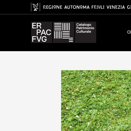
manico di rastrello, schtil
C