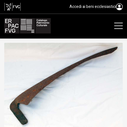
lama di falce fienaia, sengase
Accedi ai beni ecclesiastici