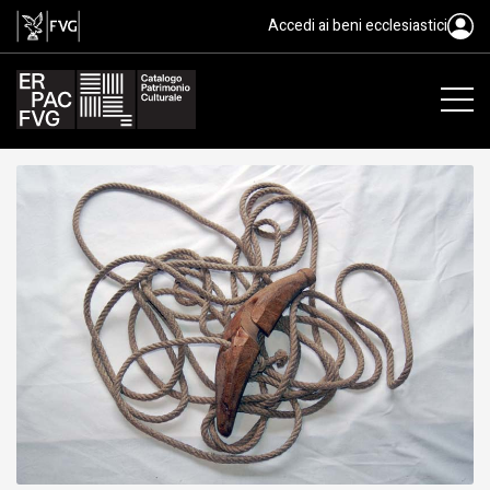
spola da fieno con fune, klònke p
Accedi ai beni ecclesiastici