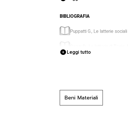
prodotti della terra.
BIBLIOGRAFIA
Puppatti G., Le latterie socia
Cozzi D., La latteria di Tesis.
Leggi tutto
Museo usi, Museo degli usi e 
Dalla Bona P., Civiltà conta
Scheuermeier P., Il lavoro dei
retoromanza, Milano 1980, 2
Beni Materiali
Gortani M., L'arte popolare in
Peressi L., Il linguaggio tecni