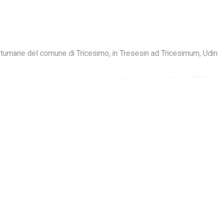
li turnarie del comune di Tricesimo, in Tresesin ad Tricesimum, Ud
 L'inaugurazione di un percorso espositivo, in Sot la Nape, 2004, a.
costumi della gente trentina., San Michele all'Adige 2002
dina nel comune di Sequals. 1850-1950, Sequals (PN) 1993
 contadini. Cultura materiale e artigianato rurale in Italia e nell
 Carnia. Il Museo Carnico delle Arti e Tradizioni popolari, Udine 19
co in uno stal di Claut, in Sot la Nape, Udine 1960, 3/4