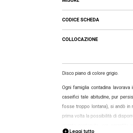
MISURE
CODICE SCHEDA
COLLOCAZIONE
Disco piano di colore grigio.
Ogni famiglia contadina lavorava 
caseifici tale abitudine, pur pers
fosse troppo lontana), si andò in r
prima volta la possibilità di dispor
quanto contenuto, era garantito 
Leggi tutto