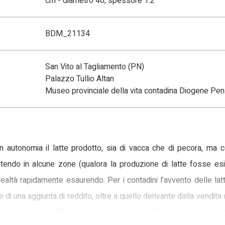
cm - diametro 40, spessore 1.2
BDM_21134
San Vito al Tagliamento (PN)
Palazzo Tullio Altan
Museo provinciale della vita contadina Diogene Pen
in autonomia il latte prodotto, sia di vacca che di pecora, ma 
istendo in alcune zone (qualora la produzione di latte fosse esi
ealtà rapidamente esaurendo. Per i contadini l’avvento delle latt
re di una aggiunta di reddito, oltre a quello derivante dalla vendita
perché non condizionato dagli imprevisti delle stagioni come q