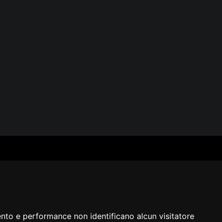
SERVIZI
SEGUICI
Archivio fotografico
Biblioteca
Formazione e consulenza
i
ento e performance non identificano alcun visitatore