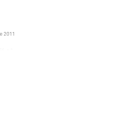
ine 2011
56, n.1
a Svizzera italiana e
65