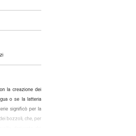
zi
con la creazione dei
gua o se la latteria
erie significò per la
 dei bozzoli, che, per
uello derivante dai