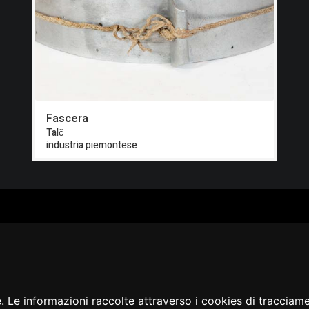
Fascera
Talč
industria piemontese
ALOGO
CHI SIAMO
RISORSE
CORSI
Contatti
Formazione - Musei
EI
Cosa facciamo
Formazione - Biblioteche
PPA
La nostra storia
Progetti
EVIDENZA
Convegni, seminari, event
BLICAZIONI
e. Le informazioni raccolte attraverso i cookies di tracciam
AMMER