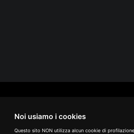
CAT
PER
MUS
Noi usiamo i cookies
MA
IN 
PUB
Questo sito NON utilizza alcun cookie di profilazion