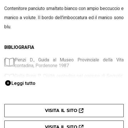
Contenitore panciuto smaltato bianco con ampio beccuccio e
manico a volute. Il bordo dell’imboccatura ed il manico sono
blu.
BIBLIOGRAFIA
Penzi D., Guida al Museo Provinciale della Vita
contadina, Pordenone 1987
Dalla Bona P., Civiltà contadina nel comune di Sequals.
1850-1950, Sequals (PN) 1993
Leggi tutto
Un imprest, Un imprest, una storia, una gota di vita, s.l.
s. d.
VISITA IL SITO
VISITA IL SITO