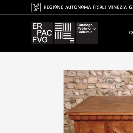
cassapanca, arcje
C