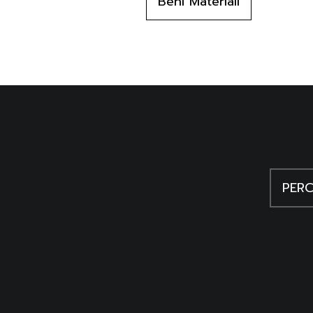
Beni Materiali
Un imprest, Un imprest, una stor
PERC