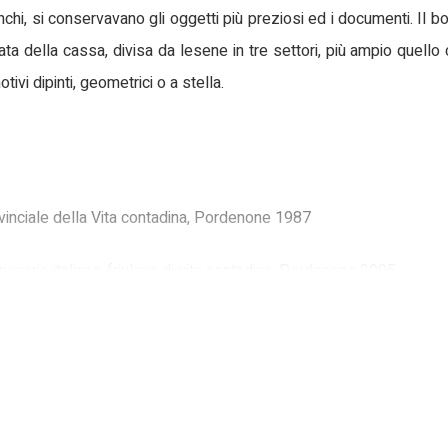
anchi, si conservavano gli oggetti più preziosi ed i documenti. Il 
ciata della cassa, divisa da lesene in tre settori, più ampio quello
ivi dipinti, geometrici o a stella.
vinciale della Vita contadina, Pordenone 1987
izionario italiano-friulano di vita contadina, Pordenone 2005
costumi della gente trentina., San Michele all'Adige 2002
dina nel comune di Sequals. 1850-1950, Sequals (PN) 1993
 Carnia. Il Museo Carnico delle Arti e Tradizioni popolari, Udine 19