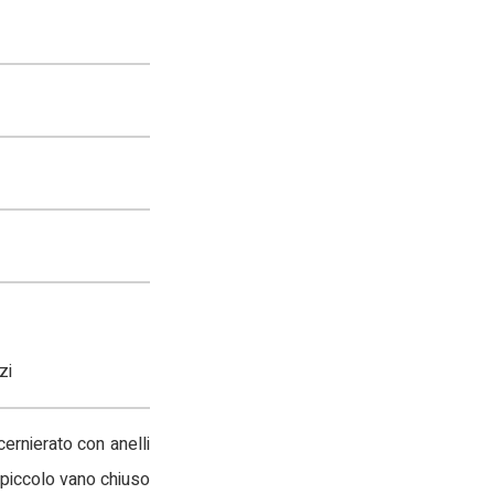
zi
ernierato con anelli
n piccolo vano chiuso