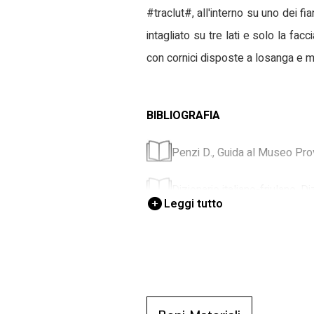
#traclut#, all'interno su uno dei fi
intagliato su tre lati e solo la fac
con cornici disposte a losanga e mot
BIBLIOGRAFIA
Penzi D., Guida al Museo Pro
Dizionario italiano-friulano, D
Leggi tutto
Museo usi, Museo degli usi e 
Dalla Bona P., Civiltà conta
Gortani M., L'arte popolare in