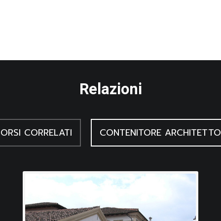
ia, una gota di vita, s.l. s. d.
Relazioni
ORSI CORRELATI
CONTENITORE ARCHITETTO