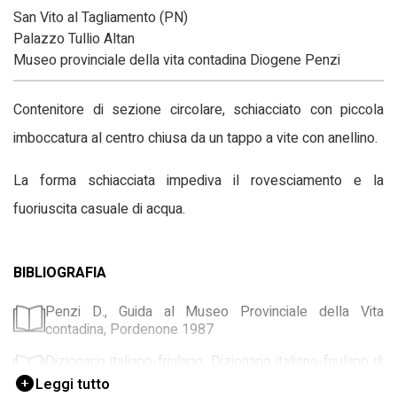
San Vito al Tagliamento (PN)
Palazzo Tullio Altan
Museo provinciale della vita contadina Diogene Penzi
Contenitore di sezione circolare, schiacciato con piccola
imboccatura al centro chiusa da un tappo a vite con anellino.
La forma schiacciata impediva il rovesciamento e la
fuoriuscita casuale di acqua.
BIBLIOGRAFIA
Penzi D., Guida al Museo Provinciale della Vita
contadina, Pordenone 1987
Dizionario italiano-friulano, Dizionario italiano-friulano di
vita contadina, Pordenone 2005
Leggi tutto