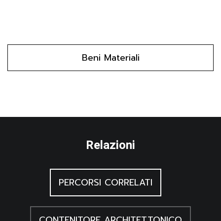
Dalla Bona P., Civiltà contadina nel comune di Sequals.
1850-1950, Sequals (PN) 1993
Scheuermeier P., Il lavoro dei contadini. Cultura
materiale e artigianato rurale in Italia e nella Svizzera
italiana e retoromanza, Milano 1980, 2
Beni Materiali
Un imprest, Un imprest, una storia, una gota di vita, s.l.
s. d.
Relazioni
PERCORSI CORRELATI
CONTENITORE ARCHITETTONICO