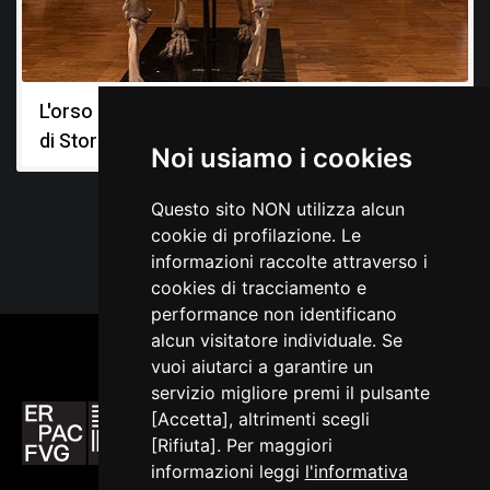
Marchesetti C., Relazione sugli scavi paletonologici
eseguiti nel 1904, in Bollettino della Società Adriatica di
Scienze Naturali in Trieste, Trieste 1907, 23
L'orso delle caverne: i fossili del Museo Civico
Perko G. A., La fauna diluviale della caverna degli Orsi
presso Nabresina, in Il Tourista, Trieste 1904, XI, n. 1-4
di Storia Naturale di Trieste
Noi usiamo i cookies
Questo sito NON utilizza alcun
cookie di profilazione. Le
informazioni raccolte attraverso i
cookies di tracciamento e
performance non identificano
alcun visitatore individuale. Se
vuoi aiutarci a garantire un
servizio migliore premi il pulsante
[Accetta], altrimenti scegli
[Rifiuta]. Per maggiori
informazioni leggi
l'informativa