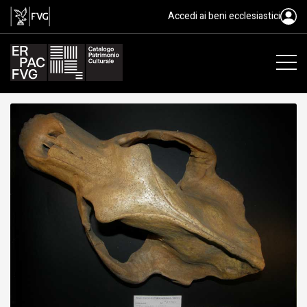
fossile, Animalia, Mammalia, Ors
Accedi ai beni ecclesiastici