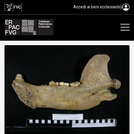
fossile, Animalia, Mammalia, Ors
Accedi ai beni ecclesiastici