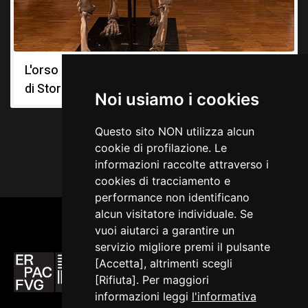
Marchesetti C., Relazione sugli scavi paletonologici
eseguiti nel 1904, in Bollettino della Società Adriatica di
Scienze Naturali in Trieste, Trieste 1907, 23
L'orso delle caverne: i fossili del Museo Civico
Perko G. A., La fauna diluviale della caverna degli Orsi
presso Nabresina, in Il Tourista, Trieste 1904, XI, n. 1-4
di Storia Naturale di Trieste
Noi usiamo i cookies
Questo sito NON utilizza alcun
cookie di profilazione. Le
informazioni raccolte attraverso i
cookies di tracciamento e
performance non identificano
alcun visitatore individuale. Se
vuoi aiutarci a garantire un
servizio migliore premi il pulsante
[Accetta], altrimenti scegli
[Rifiuta]. Per maggiori
informazioni leggi
l'informativa