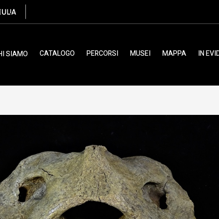
o delle caverne
CATALOGO
PERCORSI
MUSEI
MAPPA
IN EV
HI SIAMO