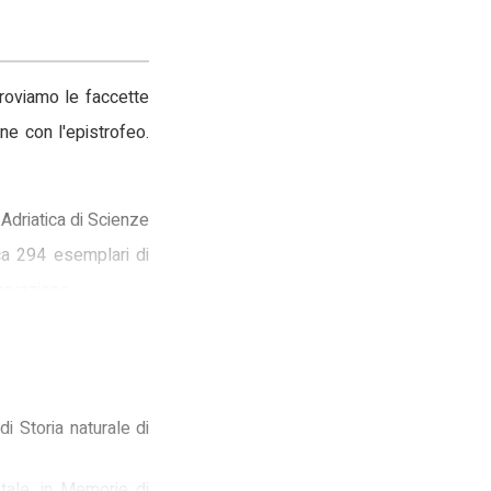
troviamo le faccette
one con l'epistrofeo.
 Adriatica di Scienze
rca 294 esemplari di
ervazione.
i Storia naturale di
entale, in Memorie di