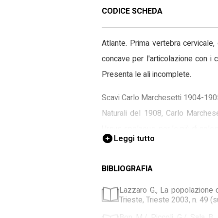
CODICE SCHEDA
Atlante. Prima vertebra cervicale,
concave per l'articolazione con i c
Presenta le ali incomplete.
Scavi Carlo Marchesetti 1904-1905. 
Naturali del 1908, Carlo Marchese
Ursus spelaeus, per lo più di colo
Leggi tutto
BIBLIOGRAFIA
Lazzaro G., La popolazione d
Trieste, Trieste 2003, n. 49 
Bon M./ Piccoli G./ Sala B., 