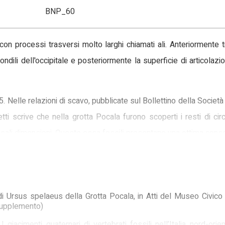
BNP_60
 con processi trasversi molto larghi chiamati ali. Anteriormente 
ondili dell'occipitale e posteriormente la superficie di articolazi
Nelle relazioni di scavo, pubblicate sul Bollettino della Società
tti scrive che nella grotta Pocala furono scoperti i resti di ci
ssali dimensioni. Queste ossa fossili presentano una ottima cons
i Ursus spelaeus della Grotta Pocala, in Atti del Museo Civico d
(supplemento)
I giacimenti quaternari di vertebrati fossili nell’Italia nord-ori