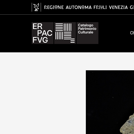
fossile, Animalia, Mammalia, Ors
C