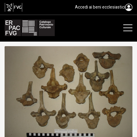
fossile, Animalia, Mammalia
Accedi ai beni ecclesiastici