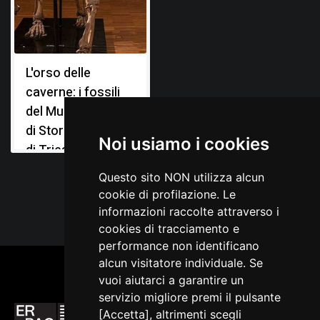
Marchesetti C., Relazione sugli scavi paletonologici
eseguiti nel 1904, in Bollettino della Società Adriatica di
Scienze Naturali in Trieste, Trieste 1907, 23
L'orso delle
Perko G. A., La fauna diluviale della caverna degli Orsi
presso Nabresina, in Il Tourista, Trieste 1904, XI, n. 1-4
caverne: i fossili
del Museo Civico
di Storia Naturale
Noi usiamo i cookies
di Trieste
Questo sito NON utilizza alcun
cookie di profilazione. Le
informazioni raccolte attraverso i
cookies di tracciamento e
performance non identificano
alcun visitatore individuale. Se
vuoi aiutarci a garantire un
servizio migliore premi il pulsante
[Accetta], altrimenti scegli