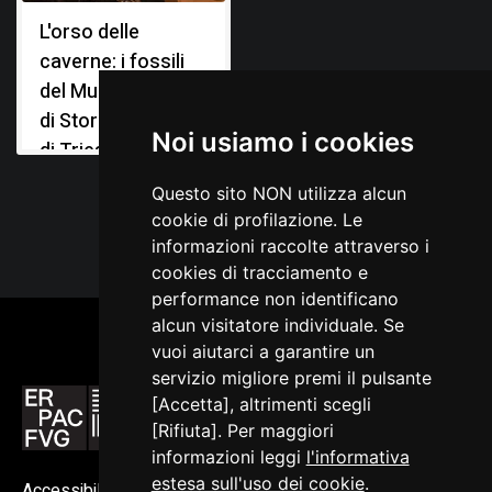
L'orso delle
Perko G. A., La fauna diluviale della caverna degli Orsi
presso Nabresina, in Il Tourista, Trieste 1904, XI, n. 1-4
caverne: i fossili
del Museo Civico
di Storia Naturale
Noi usiamo i cookies
di Trieste
Questo sito NON utilizza alcun
cookie di profilazione. Le
informazioni raccolte attraverso i
cookies di tracciamento e
performance non identificano
alcun visitatore individuale. Se
vuoi aiutarci a garantire un
servizio migliore premi il pulsante
[Accetta], altrimenti scegli
[Rifiuta]. Per maggiori
informazioni leggi
l'informativa
estesa sull'uso dei cookie
.
Accessibilità