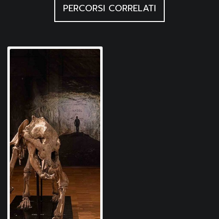
(1935-1941)
PERCORSI CORRELATI
Battaglia R., Notizie sulla stratigrafia del deposito
quaternario della caverna Pocala di Aurisina (campagne
di scavo negli anni 1926 e 1929), in Le Grotte d’Italia,
Postumia (SLO) 1930, 4 (1), A. VIII, gen.-mar
Battaglia R., La caverna Pocala, in Atti della Reale
Accademia dei Lincei. Rendiconti. Classe scienze
fisiche, matematiche e naturali., Roma 1922, 303, s. 5,
13
Fabiani R., I mammiferi quaternari della regione veneta,
in Memorie dell’Istituto di Geologia della Regia
Università di Padova, Padova 1919, p. 173, V
Marchesetti C., Relazione sugli scavi preistorici
eseguiti nel 1905. Relazione sugli scavi preistorici
eseguiti nel 1906, in Bollettino della Società Adriatica di
Scienze Naturali in Trieste, Trieste 1908, 24
Marchesetti C., Relazione sugli scavi paletonologici
eseguiti nel 1904, in Bollettino della Società Adriatica di
Scienze Naturali in Trieste, Trieste 1907, 23