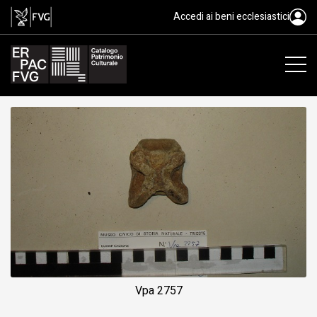
fossile, Animalia, Mammalia
Accedi ai beni ecclesiastici
Vpa 2757