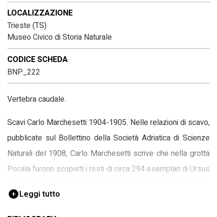
LOCALIZZAZIONE
Trieste (TS)
Museo Civico di Storia Naturale
CODICE SCHEDA
BNP_222
Vertebra caudale.
Scavi Carlo Marchesetti 1904-1905. Nelle relazioni di scavo,
pubblicate sul Bollettino della Società Adriatica di Scienze
Naturali del 1908, Carlo Marchesetti scrive che nella grotta
Pocala furono scoperti i resti di circa 294 esemplari di Ursus
spelaeus, per lo più di colossali dimensioni. Queste ossa
Leggi tutto
fossili presentano una ottima conservazione.