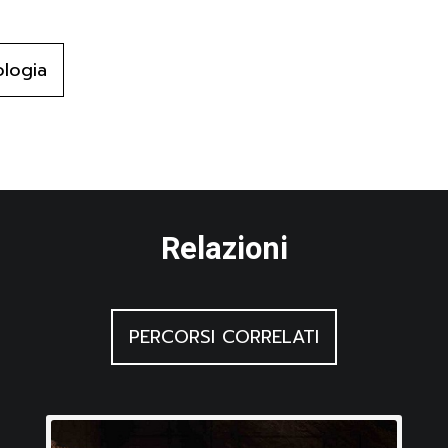
, Roma 1954, XI
oscenza della fauna pleistocenica della Venezia Giulia, in Boll
in Trieste, Trieste 1938, XXXVI
ologia
ammiferi pleistocenici della Caverna Pocala (Carso Triestino), in 
 Trieste 1935, XIII (1935-1941)
ratigrafia del deposito quaternario della caverna Pocala di Aurisi
 Grotte d’Italia, Postumia (SLO) 1930, 4 (1), A. VIII, gen.-mar
ala, in Atti della Reale Accademia dei Lincei. Rendiconti. Cla
 1922, 303, s. 5, 13
Relazioni
nari della regione veneta, in Memorie dell’Istituto di Geologia dell
, V
li scavi preistorici eseguiti nel 1905. Relazione sugli scavi prei
PERCORSI CORRELATI
tà Adriatica di Scienze Naturali in Trieste, Trieste 1908, 24
gli scavi paletonologici eseguiti nel 1904, in Bollettino della 
rieste 1907, 23
 della caverna degli Orsi presso Nabresina, in Il Tourista, Trieste 1