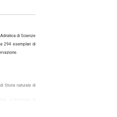
 Adriatica di Scienze
rca 294 esemplari di
ervazione.
i Storia naturale di
entale, in Memorie di
Trieste), in Memorie