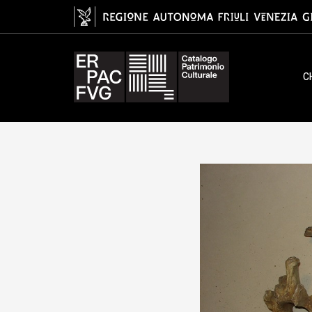
fossile, Animalia, Mammalia
C