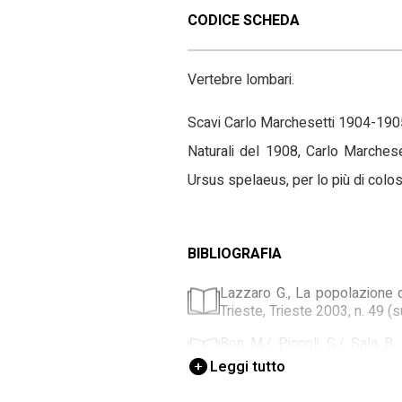
CODICE SCHEDA
Vertebre lombari.
Scavi Carlo Marchesetti 1904-1905. 
Naturali del 1908, Carlo Marchese
Ursus spelaeus, per lo più di colo
BIBLIOGRAFIA
Lazzaro G., La popolazione d
Trieste, Trieste 2003, n. 49 
Bon M./ Piccoli G./ Sala B., 
Scienze Geologiche, Padova
Leggi tutto
Anelli F., Contributo alla co