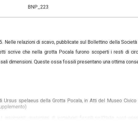
BNP_223
Nelle relazioni di scavo, pubblicate sul Bollettino della Società
tti scrive che nella grotta Pocala furono scoperti i resti di ci
ssali dimensioni. Queste ossa fossili presentano una ottima cons
i Ursus spelaeus della Grotta Pocala, in Atti del Museo Civico d
(supplemento)
I giacimenti quaternari di vertebrati fossili nell’Italia nord-ori
 1991, pp. 185-231, XXXXIV
noscenza della fauna diluviale della caverna Pocala di Aurisina (