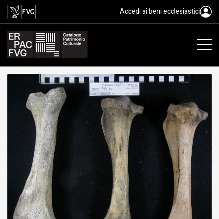
fossile, Animalia, Mammalia
Accedi ai beni ecclesiastici