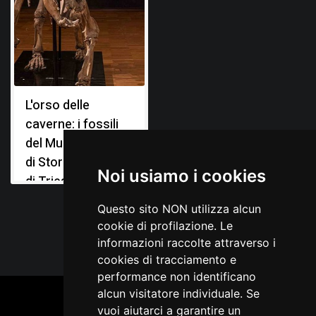
eseguiti nel 1905. Relazione sugli scavi preistorici
eseguiti nel 1906, in Bollettino della Società Adriatica di
Scienze Naturali in Trieste, Trieste 1908, 24
Marchesetti C., Relazione sugli scavi paletonologici
eseguiti nel 1904, in Bollettino della Società Adriatica di
Scienze Naturali in Trieste, Trieste 1907, 23
L'orso delle
Perko G. A., La fauna diluviale della caverna degli Orsi
presso Nabresina, in Il Tourista, Trieste 1904, XI, n. 1-4
caverne: i fossili
del Museo Civico
di Storia Naturale
Noi usiamo i cookies
di Trieste
Questo sito NON utilizza alcun
cookie di profilazione. Le
informazioni raccolte attraverso i
cookies di tracciamento e
performance non identificano
alcun visitatore individuale. Se
vuoi aiutarci a garantire un