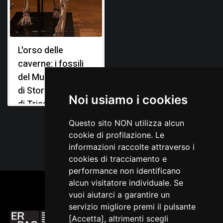
Marchesetti C., Relazione sugli scavi paletonologici
eseguiti nel 1904, in Bollettino della Società Adriatica di
Scienze Naturali in Trieste, Trieste 1907, 23
L'orso delle
Perko G. A., La fauna diluviale della caverna degli Orsi
presso Nabresina, in Il Tourista, Trieste 1904, XI, n. 1-4
caverne: i fossili
del Museo Civico
di Storia Naturale
Noi usiamo i cookies
di Trieste
Questo sito NON utilizza alcun
cookie di profilazione. Le
informazioni raccolte attraverso i
cookies di tracciamento e
performance non identificano
alcun visitatore individuale. Se
vuoi aiutarci a garantire un
servizio migliore premi il pulsante
[Accetta], altrimenti scegli