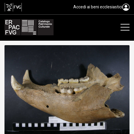
fossile, Animalia, Mammalia
Accedi ai beni ecclesiastici