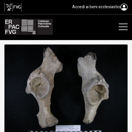
fossile, Animalia, Mammalia
Accedi ai beni ecclesiastici