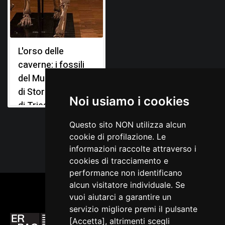
Marchesetti C., Relazione sugli scavi paletonologici
eseguiti nel 1904, in Bollettino della Società Adriatica di
Scienze Naturali in Trieste, Trieste 1907, 23
L'orso delle
Perko G. A., La fauna diluviale della caverna degli Orsi
presso Nabresina, in Il Tourista, Trieste 1904, XI, n. 1-4
caverne: i fossili
del Museo Civico
di Storia Naturale
Noi usiamo i cookies
di Trieste
Questo sito NON utilizza alcun
cookie di profilazione. Le
informazioni raccolte attraverso i
cookies di tracciamento e
performance non identificano
alcun visitatore individuale. Se
vuoi aiutarci a garantire un
servizio migliore premi il pulsante
[Accetta], altrimenti scegli