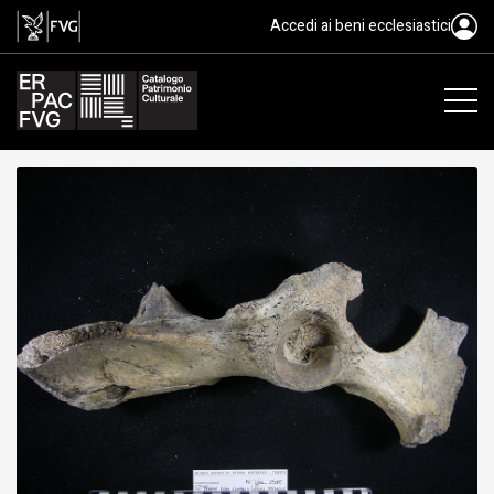
fossile, Animalia, Mammalia
Accedi ai beni ecclesiastici