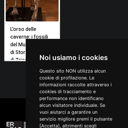
Marchesetti C., Relazione sugli scavi paletonologici
eseguiti nel 1904, in Bollettino della Società Adriatica di
Scienze Naturali in Trieste, Trieste 1907, 23
L'orso delle
Perko G. A., La fauna diluviale della caverna degli Orsi
presso Nabresina, in Il Tourista, Trieste 1904, XI, n. 1-4
caverne: i fossili
del Museo Civico
di Storia Naturale
Noi usiamo i cookies
di Trieste
Questo sito NON utilizza alcun
cookie di profilazione. Le
informazioni raccolte attraverso i
cookies di tracciamento e
performance non identificano
alcun visitatore individuale. Se
vuoi aiutarci a garantire un
servizio migliore premi il pulsante
[Accetta], altrimenti scegli