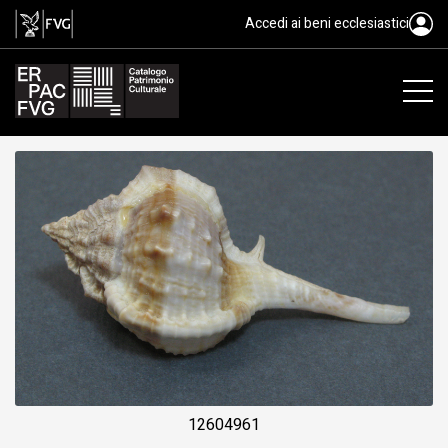
murice bocca d'oro, Vokesimure
Accedi ai beni ecclesiastici
12604961