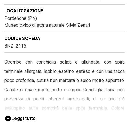
LOCALIZZAZIONE
Pordenone (PN)
Museo civico di storia naturale Silvia Zenari
CODICE SCHEDA
BNZ_2116
Strombo con conchiglia solida e allungata, con spira
terminale allargata, labbro esterno esteso e con una tacca
poco profonda, sutura ben marcata e apice molto appuntito.
Canale sifonale molto corto e ampio. Conchiglia liscia con
presenza di pochi tubercoli arrotondati, di cui uno più
sviluppato sulla sommità della spira terminale. Colore
bianco con striature arancioni.
Leggi tutto