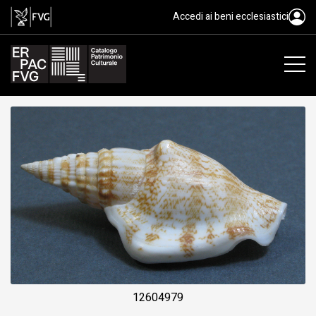
strombo di Campbell, Doxander,
Accedi ai beni ecclesiastici
12604979