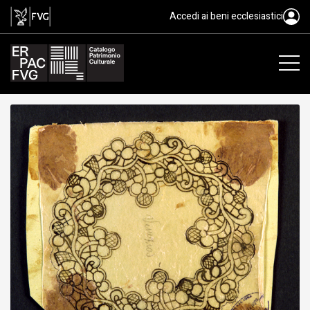
cartone, scuola merletti di Faga
Accedi ai beni ecclesiastici