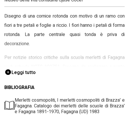
Disegno di una cornice rotonda con motivo di un ramo con
fiori a tre petali e foglie a riccio. I fiori hanno i petali di forma
rotonda. La parte centrale quasi tonda è priva di
decorazione.
Per notizie storico critiche sulla scuola merletti di Fagagna
vedi scheda NCTC 100751. Disegno da realizzare a punto
Leggi tutto
Venezia.
BIBLIOGRAFIA
Merletti cosmopoliti, I merletti cosmopoliti di Brazza' e
Fagagna. Catalogo dei merletti delle scuole di Brazza'
e Fagagna 1891-1970, Fagagna (UD) 1983