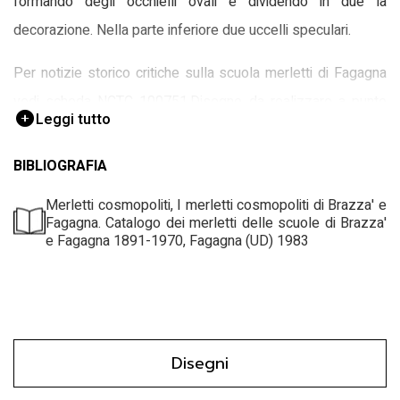
formando degli occhielli ovali e dividendo in due la
decorazione. Nella parte inferiore due uccelli speculari.
Per notizie storico critiche sulla scuola merletti di Fagagna
vedi scheda NCTC 100751.Disegno da realizzare a punto
Leggi tutto
mimosa.
BIBLIOGRAFIA
Merletti cosmopoliti, I merletti cosmopoliti di Brazza' e
Fagagna. Catalogo dei merletti delle scuole di Brazza'
e Fagagna 1891-1970, Fagagna (UD) 1983
Disegni