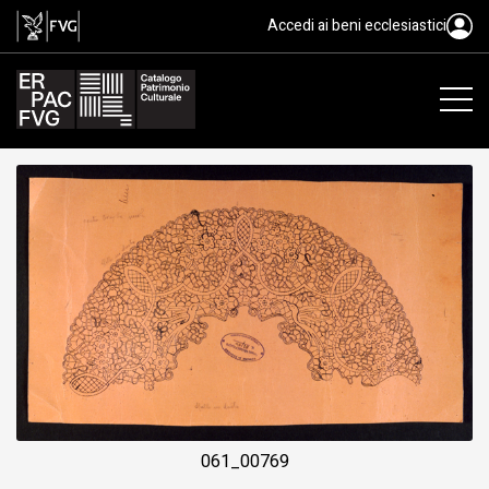
cartone, scuola merletti di Faga
Accedi ai beni ecclesiastici
061_00769