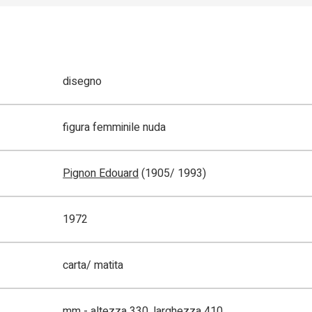
disegno
figura femminile nuda
Pignon Edouard
(1905/ 1993)
1972
carta/ matita
mm - altezza 330, larghezza 410