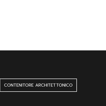
miglia di minatori si
nevra/ Saint-Etienne
so. Nel dopoguerra si
minili descritti con
CONTENITORE ARCHITETTONICO