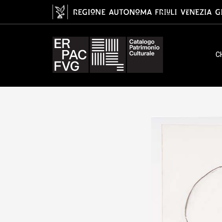
disegno, Pignon Edouard, XX
C