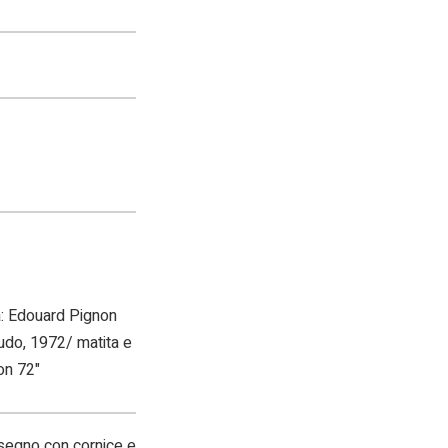
ta: Edouard Pignon
nudo, 1972/ matita e
on 72"
isegno con cornice e