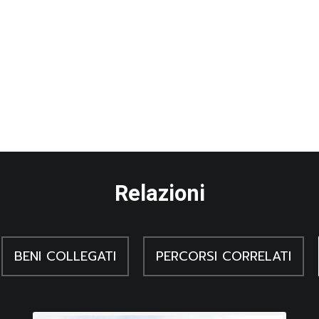
 di questi nudi i disegni si caricano di sensualità. Nato in una fa
nar M., L'art en europe: les années decisives: 1945 - 1953, Gi
Venti per dedicarsi all'arte e qui si legò a personaggi come Picas
paesaggio, dei combattimenti dei galli, delle bagnanti: nudi fem
n: una mostra alla Galleria del Girasole di Udine, Udine 1972
Relazioni
BENI COLLEGATI
PERCORSI CORRELATI