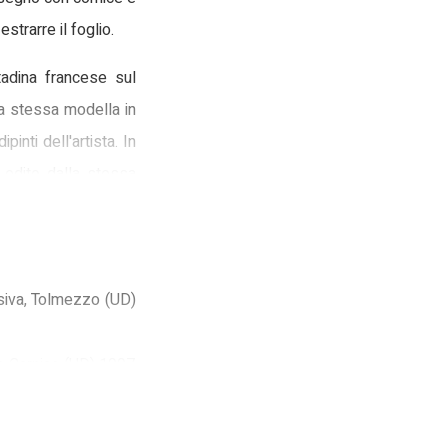
strarre il foglio.
tadina francese sul
na stessa modella in
nti dell'artista. In
 edito dalla stessa
sequenza. L'artista,
lleria di cui diverrà
ita è datata gennaio
visiva, Tolmezzo (UD)
 1994 assieme a dei
ne della pinacoteca.
po Carnico (UD) 1997
n modo da evidenziare
 questo foglio dalle
i indica che grazie