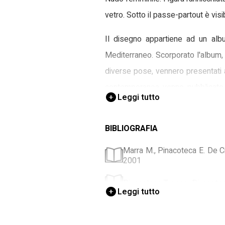
vetro. Sotto il passe-partout è visib
Il disegno appartiene ad un alb
Mediterraneo. Scorporato l'album, 
diverse pose, vennero presentati a
contemporanea venne pubblicato 
Leggi tutto
galleria, che ricomponeva idealme
amico di Giorgio De Cillia, figlio d
BIBLIOGRAFIA
nel 1989 direttore, espose spesso
Marra M., Pinacoteca E. De Cil
1972. I disegni dell'album furon
2001
dipinti del padre al Comune di Tr
Pinacoteca Treppo, Pinacoteca
L'artista ritrasse con rapidità e co
Leggi tutto
solo delle parti anatomiche. Egli
Marchiori G., 50 Nudi di Pign
cancellature e dai ripassi, il p