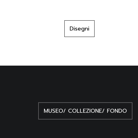
all'atteggiamento libero e rilassato
Beauffet J./ Bompius C./ Bon
1987
recò a Parigi alla fine degli anni 
dedicò principalmente ai temi di 
Edouard Pignon, Edouard Pigno
Disegni
immediatezza con varie tecniche.
MUSEO/ COLLEZIONE/ FONDO