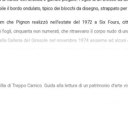
ile il bordo ondulato, tipico dei blocchi da disegno, strappato per e
um che Pignon realizzò nell'estate del 1972 a Six Fours, cit
i fogli, cinquanta non numerati, che ritraevano il corpo nudo di u
lla Galleria del Girasole nel novembre 1974 assieme ad alcuni dipi
un testo in grande formato, curato da Giuseppe Marchiori ed
nte l'album originale presentando l'intero gruppo di disegni in 
i Enrico, concretamente coinvolto nell'attività commerciale della ga
 nelle sale del Girasole. La prima mostra che gli venne allest
lia di Treppo Carnico. Guida alla lettura di un patrimonio d'arte 
o conservati da Giorgio De Cillia che li donò nel novembre del
eppo Carnico perchè diventassero parte integrante della collezio
 di Treppo Carnico. Donazione del pittore Enrico De Cillia, Trep
n particolari punti di visione il corpo della modella posizionato i
 delinea con tratti veloci e ripensamenti, testimoniati anche in
on, Udine 1974
rofilo delle forme piene e curveggianti delle figure. Marchior