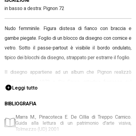
ISCRIZIONI
in basso a destra: Pignon 72
Nudo femminile. Figura distesa di fianco con braccia e
gambe piegate. Foglio di un blocco da disegno con cornice e
vetro. Sotto il passe-partout è visibile il bordo ondulato,
tipico dei blocchi da disegno, strappato per estrarre il foglio.
Il disegno appartiene ad un album che Pignon realizzò
nell'estate del 1972 a Six Fours, cittadina francese sul
Leggi tutto
Mediterraneo. Scorporato l'album, i fogli, cinquanta non
numerati, che ritraevano il corpo nudo di una stessa modella
BIBLIOGRAFIA
in diverse pose, vennero presentati alla Galleria del Girasole
Marra M., Pinacoteca E. De Cillia di Treppo Carnico.
nel novembre 1974 assieme ad alcuni dipinti dell'artista. In
Guida alla lettura di un patrimonio d'arte visiva,
Tolmezzo (UD) 2001
contemporanea fu pubblicato un testo in grande formato,