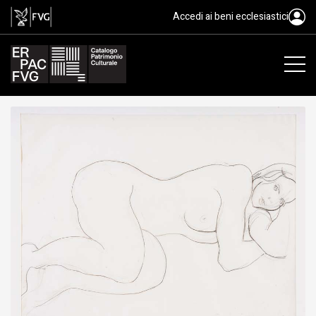
disegno, Pignon Edouard, XX
Accedi ai beni ecclesiastici