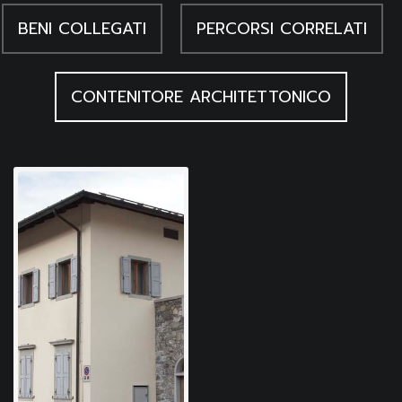
testimoniati dalle cancellature e dai ripassi, il profilo delle
BENI COLLEGATI
PERCORSI CORRELATI
forme sintetiche, piene e curveggianti, delle figure. In questo
disegno il corpo si sviluppa in senso orizzontale per tutta la
CONTENITORE ARCHITETTONICO
lunghezza del foglio: in modo assai accurato viene tracciata
la linea delle spalle e dei fianchi, mentre la fisionomia del
volto è addirittura schizzata con un segno di minore forza.
Marchiori indica che grazie all'atteggiamento libero e
rilassato di questi nudi i disegni si caricano di sensualità.
Nato in una famiglia di minatori si recò a Parigi alla fine degli
anni Venti per dedicarsi all'arte e qui si legò a personaggi
come Picasso. Nel dopoguerra affrontò principalmente i
temi del paesaggio, dei combattimenti dei galli, delle
bagnanti.