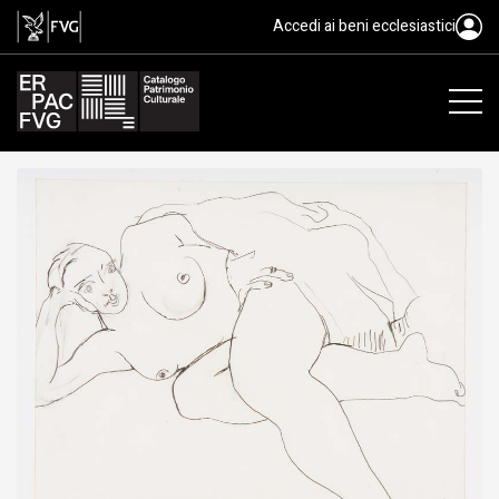
disegno, Pignon Edouard, XX
Accedi ai beni ecclesiastici