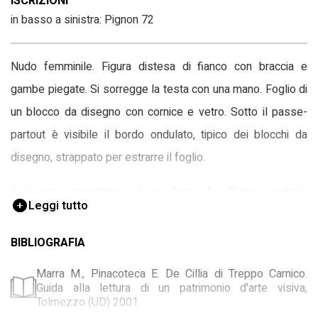
ISCRIZIONI
in basso a sinistra: Pignon 72
Nudo femminile. Figura distesa di fianco con braccia e
gambe piegate. Si sorregge la testa con una mano. Foglio di
un blocco da disegno con cornice e vetro. Sotto il passe-
partout è visibile il bordo ondulato, tipico dei blocchi da
disegno, strappato per estrarre il foglio.
Il disegno appartiene ad un album che Pignon realizzò
Leggi tutto
nell'estate del 1972 a Six Fours, cittadina francese sul
Mediterraneo. Scorporato l'album, i fogli, cinquanta non
BIBLIOGRAFIA
numerati, che ritraevano il corpo nudo di una stessa modella
Marra M., Pinacoteca E. De Cillia di Treppo Carnico.
in diverse pose, vennero presentati alla Galleria del Girasole
Guida alla lettura di un patrimonio d'arte visiva,
Tolmezzo (UD) 2001
nel novembre 1974 assieme ad alcuni dipinti dell'artista. In