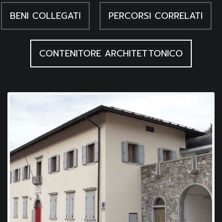
seni, la mano sulla coscia, il braccio piegato sotto il peso
BENI COLLEGATI
PERCORSI CORRELATI
della testa. Egli delineò con tratti veloci e ripensamenti,
testimoniati dalle cancellature e dai ripassi, il profilo delle
CONTENITORE ARCHITETTONICO
forme sintetiche, piene e curveggianti, della figura. Marchiori
indica che grazie all'atteggiamento libero e rilassato di
questi nudi i disegni si caricano di erotismo e sensualità.
Nato in una famiglia di minatori si recò a Parigi alla fine degli
anni Venti per dedicarsi all'arte e qui si legò a personaggi
come Picasso di cui divenne amico e collaboratore. Nel
dopoguerra affrontò principalmente i temi del paesaggio, dei
combattimenti dei galli, delle bagnanti.