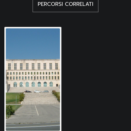
Mammola M., La pittura italiana contemporanea
PERCORSI CORRELATI
all'Ateneo triestino (5 dicembre 1953 - 6 gennaio
quasi seriale, una sua meditazione sulla figura femminile
1954), Università degli Studi di Trieste 2004-2005
drappeggiata: un tema che lo affascinerà lungo tutti gli anni
Umana, Umana. Panorama di vita contemporanea,
cinquanta.
Trieste 1953, a. II, n. 12, dicembre
L'opera di Mascherini venne posta fuori concorso in quanto
lo scultore era entrato a far parte della giuria in sostituzione
di Rodolfo Pallucchini. Il disegno venne comunque
acquistato secondo la volontà della giuria che decise di
utilizzare la somma di Lire 300.000 disposta per il premio
della sezione bianco-nero per l'acquisto dei nove disegni.
Tutte le opere, eccetto quella di Pericle Fazzini "Nudi di
donne", entrarono nella collezione dell'Università.