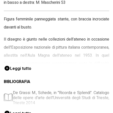
in basso a destra: M. Mascherini 53
Figura femminile panneggiata stante, con braccia incrociate
davanti al busto.
Il disegno è giunto nelle collezioni dell’ateneo in occasione
dell’Esposizione nazionale di pittura italiana contemporanea,
allestita nell’Aula Magna dell’ateneo nel 1953. In quel
frangente la commissione organizzatrice, viste le difficoltà
Leggi tutto
organizzative che l’esposizione di opere plastiche poteva
portare, aveva stabilito di richiedere agli scultori prove di
BIBLIOGRAFIA
grafica. Mascherini, come pochi altri colleghi, aderirà
De Grassi M., Schede, in "Ricorda e Splendi". Catalogo
entusiasticamente alla proposta del Rettore presentando
delle opere d'arte dell'Università degli Studi di Trieste,
Trieste 2014
questa semplice tavola realizzata a tratto e senza
chiaroscuro, che dal punto di vista compositivo si presenta
Zanni N., Una breve presentazione, in Guida rapida alla