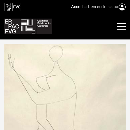
disegno, Mascherini Marcello, 
Accedi ai beni ecclesiastici