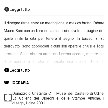
angolo inferiore destro, su etichetta: 77.
Leggi tutto
verso, margine superiore, al centro: 63
verso, margine inferiore, a destra: 1828 [sigla indecifrabile]
Il disegno ritrae entro un medaglione, a mezzo busto, l'abate
Mauro Boni con un libro nella mano sinistra tra le pagine del
quale infila le dita per tenere il segno. In basso, a lati
dell'ovato, sono appoggiati alcuni libri aperti e chiusi e fogli
arrotolati. Sulla sinistra arde una lucerna accesa, mentre sul
libro aperto a destra è posata una penna d'oca. Il
medaglione è sormontato da una corona e da due fronde
Leggi tutto
incrociate d'alloro e poggia su una targa sulla quale si legge
BIBLIOGRAFIA
l'iscrizione identificativa del soggetto, la data di esecuzione
del disegno e la dichiarazione di paternità dell'autore.
Donazzolo Cristante C., I Musei del Castello di Udine.
La Galleria dei Disegni e delle Stampe Antiche. I
disegni, Udine 2001
Disegno preparatorio per l'incisione che ritrae l'erudito