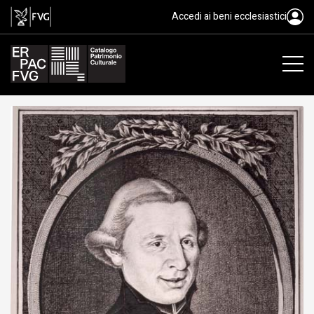
disegno preparatorio, De Rubeis
Accedi ai beni ecclesiastici