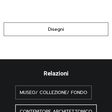
Mauro Boni, eclettico per interessi e amico dei massimi
intellettuali dell'epoca, tra cui Luigi Lanzi. L'iscrizione. alla
base del disegno indica che l'artista era amico del ritrattato.
Il foglio è in rapporto stilistico e tipologico con il ritratto di
Disegni
Lanzi di due anni dopo (inv. 78, cfr. scheda D 6985), anche
questo studio per un'incisione (cfr. bibliografia).
Relazioni
MUSEO/ COLLEZIONE/ FONDO
CONTENITORE ARCHITETTONICO