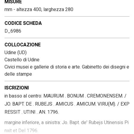
MISURE
mm - altezza 400, larghezza 280
CODICE SCHEDA
D_6986
COLLOCAZIONE
Udine (UD)
Castello di Udine
Civici musei e gallerie di storia e arte. Gabinetto dei disegni e
delle stampe
ISCRIZIONI
in basso al centro: MAURUM . BONUM . CREMONENSEM. /
JO. BAPT. DE . RUBEJS . AMICUS . AMICUM. VIRU(M). / EXP
RESSIT . UTINI . AN. 1796.
margine inferiore, a sinistra: Jo. Bapt. de' Rubejs Utinensis Pi
nxit et Del 1796.