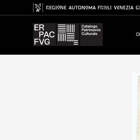
disegno, Zuccolo Leopoldo, XVI
C