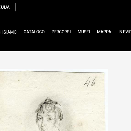
II/ XIX
CATALOGO
PERCORSI
MUSEI
MAPPA
IN EV
HI SIAMO