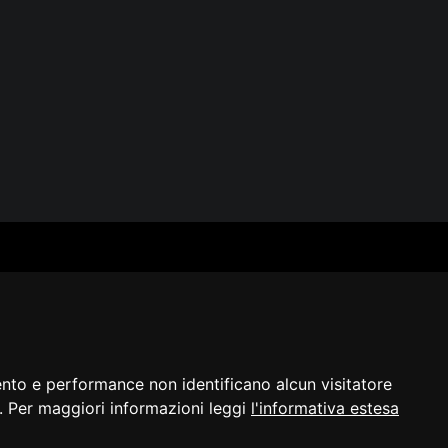
SERVIZI
SEGUICI
Archivio fotografico
Biblioteca
Formazione e consulenza
i
ento e performance non identificano alcun visitatore
a]. Per maggiori informazioni leggi
l'informativa estesa