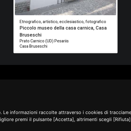
Etnografico, artistico, ecclesiastico, fotografico
Piccolo museo della casa carnica, Casa
Bruseschi
Prato Carnico (UD) Pesariis
Casa Bruseschi
ALOGO
CHI SIAMO
RISORSE
CORSI
Contatti
Formazione - Musei
EI
Cosa facciamo
Formazione - Biblioteche
PPA
La nostra storia
Progetti
EVIDENZA
Convegni, seminari, event
BLICAZIONI
e. Le informazioni raccolte attraverso i cookies di tracciam
AMMER
igliore premi il pulsante [Accetta], altrimenti scegli [Rifiut