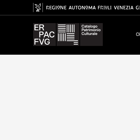
albumina/ carta, Malignani Giu
C